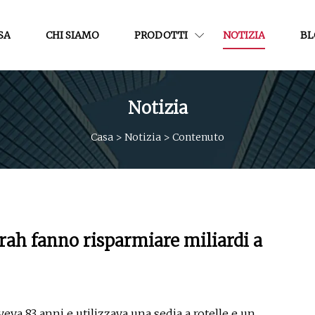
SA
CHI SIAMO
PRODOTTI
NOTIZIA
BL
Notizia
Casa
>
Notizia
>
Contenuto
Sarah fanno risparmiare miliardi a
veva 83 anni e utilizzava una sedia a rotelle e un