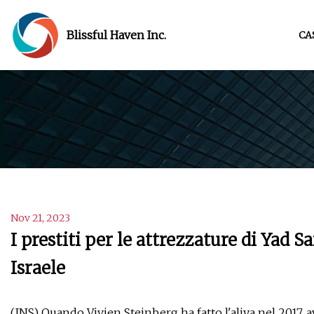
Blissful Haven Inc.
CA
Nov 21, 2023
I prestiti per le attrezzature di Yad 
Israele
(JNS) Quando Vivien Steinberg ha fatto l'aliya nel 2017, a