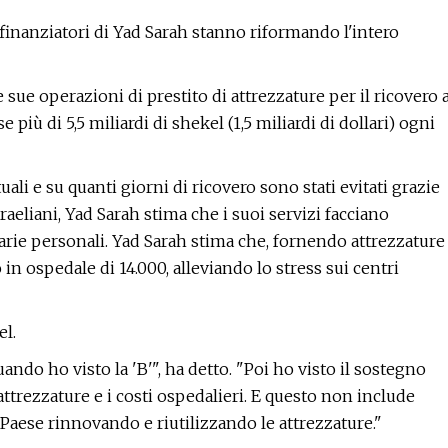
I finanziatori di Yad Sarah stanno riformando l'intero
sue operazioni di prestito di attrezzature per il ricovero 
più di 5,5 miliardi di shekel (1,5 miliardi di dollari) ogni
uali e su quanti giorni di ricovero sono stati evitati grazie
sraeliani, Yad Sarah stima che i suoi servizi facciano
tarie personali. Yad Sarah stima che, fornendo attrezzature
 in ospedale di 14.000, alleviando lo stress sui centri
el.
o ho visto la 'B'", ha detto. "Poi ho visto il sostegno
ttrezzature e i costi ospedalieri. E questo non include
aese rinnovando e riutilizzando le attrezzature."